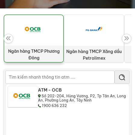
Ngân hàng TMCP Phương
Ngân hàng TMCP Xăng dầu
N
Đông
Petrolimex
ATM - OCB
Số 202-204, Hùng Vương, P2, Tp Tân An, Long
An, Phường Long An, Tây Ninh
1900 636 232