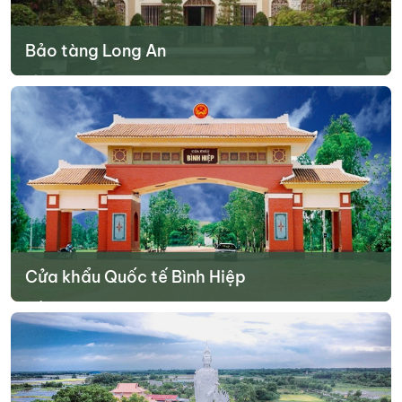
Bảo tàng Long An
Nằm tại thành phố Tân An, bảo tàng trưng bày nhiều hiện vật về
lịch sử, văn hóa và thiên nhiên của tỉnh. Đây là nơi lý tưởng để tìm
hiểu sâu hơn về vùng đất này.
Tìm hiểu thêm
Cửa khẩu Quốc tế Bình Hiệp
Điểm giao thương quan trọng giữa Việt Nam và Campuchia, thu
hút người dân địa phương và khách qua lại.
Tìm hiểu thêm