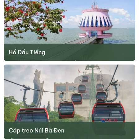
giãn với không khí thiên nhiên mát lành, khám...
Tìm hiểu thêm
Hồ Dầu Tiếng
Hồ Dầu Tiếng là một trong những điểm tham quan ở Tây Ninh khá
nổi tiếng. Đây là hồ nước nhân tạo lớn nhất tại nước ta cho tới thời
điểm hiện tại. Công trình được xây dựng từ năm 1981 và hoàn
thành vào năm 1985. Ngoài nhiệm vụ cung cấp nước, đây cũng...
Tìm hiểu thêm
Cáp treo Núi Bà Đen