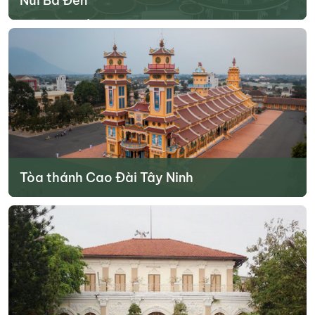
Núi Bà Đen
Núi Bà Đen là điểm du lịch gần với trung tâm thành phố Tây Ninh,
chỉ cách khoảng hơn 10km. Với những du khách yêu trải nghiệm và
du lịch núi thì đây chắc chắn sẽ là địa điểm du lịch ở Tây Ninh
không thể bỏ lỡ.
Tìm hiểu thêm
Tòa thánh Cao Đài Tây Ninh
Tòa thánh Tây Ninh là công trình cả đạo Cao Đài được xây dựng
từ năm 1933. Tuy nhiên trong thời gian xây dựng bị gián đoạn, mãi
đến năm 1955 công trình mới được hoàn thiện.
Tìm hiểu thêm