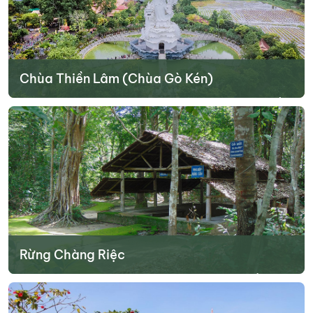
Chùa Thiền Lâm (Chùa Gò Kén)
Chùa Thiền Lâm (chùa Gò Kén) là ngôi chùa có hơn 100 năm tuổi.
Ngôi chùa này được xây dựng sớm nhất tại Tây Ninh. Đây là một
công trình kiến trúc độc đáo với nhiều nét du lịch tâm linh thu hút
du khách tham quan khi đến với tỉnh thành này.
Tìm hiểu thêm
Rừng Chàng Riệc
Nếu bạn là người yêu thích trải nghiệm, tham quan các điểm đến di
tích lịch sử thì địa điểm du lịch Tây Ninh rừng Chàng Riệc sẽ là một
lựa chọn thú vị. Đến với địa điểm này, bạn sẽ được trải nghiệm thư