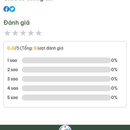
Đánh giá
★
★
★
★
★
0,0
/5 (Tổng:
0
lượt đánh giá
1 sao
0%
2 sao
0%
3 sao
0%
4 sao
0%
5 sao
0%