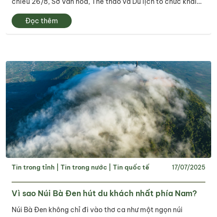
chiều 26/8, Sở Văn hóa, Thể thao và Du lịch tổ chức khai
mạc Hội chợ triển lãm thành tựu kinh tế - xã hội, an ninh
Đọc thêm
quốc phòng, thương mại, ẩm thực, sản...
Tin trong tỉnh
|
Tin trong nước
|
Tin quốc tế
17/07/2025
Vì sao Núi Bà Đen hút du khách nhất phía Nam?
Núi Bà Đen không chỉ đi vào thơ ca như một ngọn núi