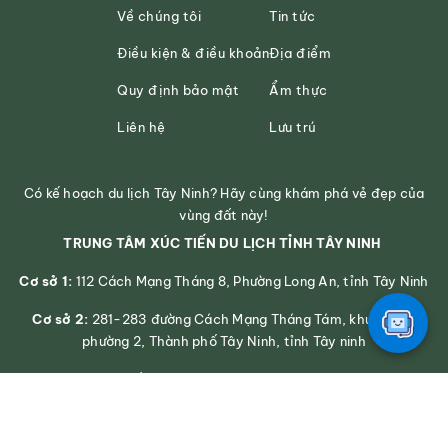
Về chúng tôi
Tin tức
Điều kiện & điều khoản
Địa điểm
Quy định bảo mật
Ẩm thực
Liên hệ
Lưu trú
Có kế hoạch du lịch Tây Ninh? Hãy cùng khám phá vẻ đẹp của
vùng đất này!
TRUNG TÂM XÚC TIẾN DU LỊCH TỈNH TÂY NINH
Cơ sở 1:
112 Cách Mạng Tháng 8, Phường Long An, tỉnh Tây Ninh
Cơ sở 2:
281-283 đường Cách Mạng Tháng Tám, khu phố 2,
phường 2, Thành phố Tây Ninh, tỉnh Tây ninh
Số điện thoại: 0272 3939545
Email: svhttdl@longan.gov.vn