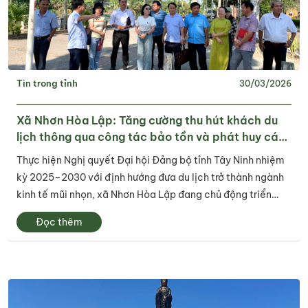
Tin trong tỉnh
30/03/2026
Xã Nhơn Hòa Lập: Tăng cường thu hút khách du
lịch thông qua công tác bảo tồn và phát huy các
giá trị văn hóa – lịch sử trên địa bàn xã
Thực hiện Nghị quyết Đại hội Đảng bộ tỉnh Tây Ninh nhiệm
kỳ 2025–2030 với định hướng đưa du lịch trở thành ngành
kinh tế mũi nhọn, xã Nhơn Hòa Lập đang chủ động triển
khai nhiều giải pháp thiết thực nhằm bảo tồn và phát huy
Đọc thêm
giá trị văn hóa gắn với...