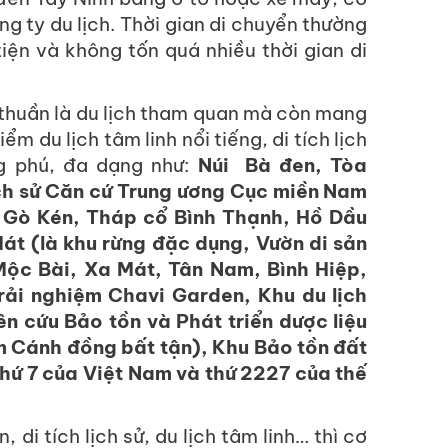
g ty du lịch. Thời gian di chuyển thường
iện và không tốn quá nhiều thời gian di
 thuần là du lịch tham quan mà còn mang
ểm du lịch tâm linh nổi tiếng, di tích lịch
g phú, đa dạng như:
Núi Bà đen, Tòa
lịch sử Căn cứ Trung ương Cục miền Nam
 Gò Kén, Tháp cổ Bình Thạnh, Hồ Dầu
át (là khu rừng đặc dụng, Vườn di sản
ộc Bài, Xa Mát, Tân Nam, Bình Hiệp,
 trải nghiệm Chavi Garden
, Khu du lịch
n cứu Bảo tồn và Phát triển dược liệu
 Cánh đồng bất tận), Khu Bảo tồn đất
hứ 7 của Việt Nam và thứ 2227 của thế
 di tích lịch sử, du lịch tâm linh… thì cơ