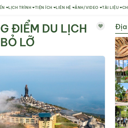
ẾN
LỊCH TRÌNH
TIỆN ÍCH
LIÊN HỆ
ẢNH/VIDEO
TÀI LIỆU
CH
G ĐIỂM DU LỊCH
Địa
 BỎ LỠ