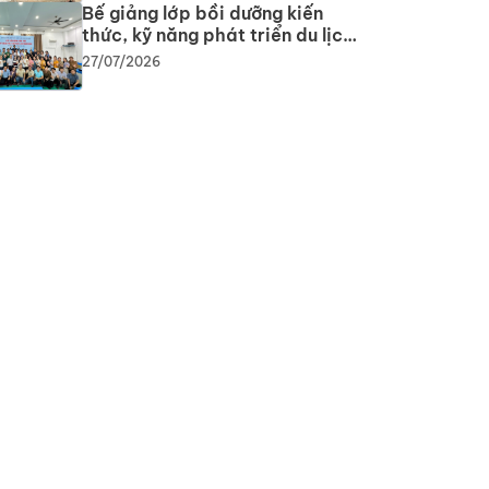
Bế giảng lớp bồi dưỡng kiến
thức, kỹ năng phát triển du lịch
cộng đồng: Gắn lý thuyết với
27/07/2026
thực tiễn, lan tỏa tư duy, phát
triển du lịch bền vững