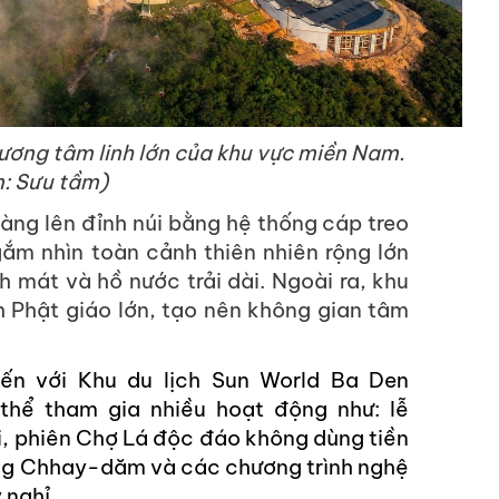
ương tâm linh lớn của khu vực miền Nam.
: Sưu tầm)
àng lên đỉnh núi bằng hệ thống cáp treo
gắm nhìn toàn cảnh thiên nhiên rộng lớn
 mát và hồ nước trải dài. Ngoài ra, khu
h Phật giáo lớn, tạo nên không gian tâm
đến với Khu du lịch Sun World Ba Den
thể tham gia nhiều hoạt động như: lễ
i, phiên Chợ Lá độc đáo không dùng tiền
rống Chhay-dăm và các chương trình nghệ
 nghỉ
.