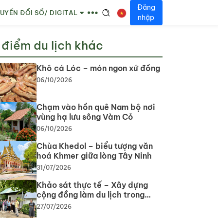
Đăng
UYỂN ĐỔI SỐ/ DIGITAL
nhập
 điểm du lịch khác
Khô cá Lóc – món ngon xứ đồng
06/10/2026
Chạm vào hồn quê Nam bộ nơi
vùng hạ lưu sông Vàm Cỏ
06/10/2026
Chùa Khedol – biểu tượng văn
hoá Khmer giữa lòng Tây Ninh
31/07/2026
Khảo sát thực tế – Xây dựng
cộng đồng làm du lịch trong
phát triển du lịch cộng đồng tại
27/07/2026
tỉnh Tây Ninh