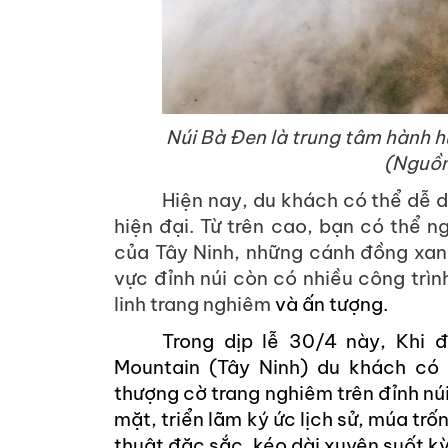
Núi Bà Đen là trung tâm hành h
(Nguồn
Hiện nay, du khách có thể dễ d
hiện đại. Từ trên cao, bạn có thể n
của Tây Ninh, những cánh đồng xanh
vực đỉnh núi còn có nhiều công trìn
linh trang nghiêm
và ấn tượng.
Trong dịp lễ 30/4 này, Khi 
Mountain (Tây Ninh) du khách có 
thượng cờ trang nghiêm trên đỉnh nú
mặt, triển lãm ký ức lịch sử, múa t
thuật đặc sắc, kéo dài xuyên suốt kỳ