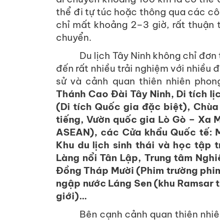
thể đi tự túc hoặc thông qua các côn
chỉ mất khoảng 2–3 giờ, rất thuận t
chuyển.
Du lịch Tây Ninh không chỉ đơn
đến rất nhiều trải nghiệm với nhiều đi
sử và cảnh quan thiên nhiên phon
Thánh Cao Đài Tây Ninh,
Di tích 
(Di tích Quốc gia đặc biệt)
, Chùa
tiếng, Vườn quốc gia Lò Gò – Xa M
ASEAN), các Cửa khẩu Quốc tế: M
Khu du lịch sinh thái và học tập
Làng nổi Tân Lập, Trung tâm Nghiê
Đồng Tháp Mười (Phim trường phim
ngập nước Láng Sen (khu Ramsar t
giới)…
Bên cạnh cảnh quan thiên nhiên,